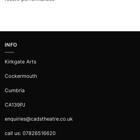
INFO
Kirkgate Arts
Cockermouth
Cumbria
CA139PJ
enquiries@cadstheatre.co.uk
call us: 07826516620